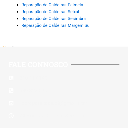
Reparação de Caldeiras Palmela
Reparação de Caldeiras Seixal
Reparação de Caldeiras Sesimbra
Reparação de Caldeiras Margem Sul
5/5 - (112 votes)
FALE CONNOSCO
210 117 140
939 823 579
lidereparacoes.pt@gmail.com
24 Horas 7 Dias Por Semana