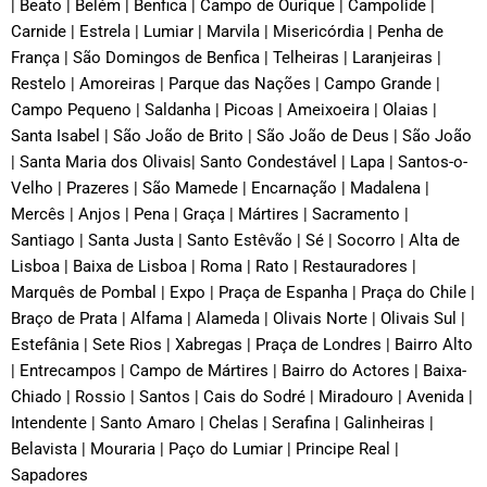
| Beato | Belém | Benfica | Campo de Ourique | Campolide |
Carnide | Estrela | Lumiar | Marvila | Misericórdia | Penha de
França | São Domingos de Benfica | Telheiras | Laranjeiras |
Restelo | Amoreiras | Parque das Nações | Campo Grande |
Campo Pequeno | Saldanha | Picoas | Ameixoeira | Olaias |
Santa Isabel | São João de Brito | São João de Deus | São João
| Santa Maria dos Olivais| Santo Condestável | Lapa | Santos-o-
Velho | Prazeres | São Mamede | Encarnação | Madalena |
Mercês | Anjos | Pena | Graça | Mártires | Sacramento |
Santiago | Santa Justa | Santo Estêvão | Sé | Socorro | Alta de
Lisboa | Baixa de Lisboa | Roma | Rato | Restauradores |
Marquês de Pombal | Expo | Praça de Espanha | Praça do Chile |
Braço de Prata | Alfama | Alameda | Olivais Norte | Olivais Sul |
Estefânia | Sete Rios | Xabregas | Praça de Londres | Bairro Alto
| Entrecampos | Campo de Mártires | Bairro do Actores | Baixa-
Chiado | Rossio | Santos | Cais do Sodré | Miradouro | Avenida |
Intendente | Santo Amaro | Chelas | Serafina | Galinheiras |
Belavista | Mouraria | Paço do Lumiar | Principe Real |
Sapadores