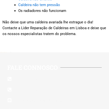
Caldeira não tem pressão
Os radiadores não funcionam
Não deixe que uma caldeira avariada lhe estrague o dia!
Contacte a Líder Reparação de Caldeiras em Lisboa e deixe que
os nossos especialistas tratem do problema.
5/5 - (515 votes)
FALE CONNOSCO
210 117 140
939 823 579
lidereparacoes.pt@gmail.com