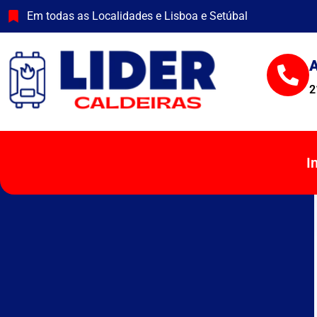
Skip
Em todas as Localidades e Lisboa e Setúbal
to
content
A
2
I