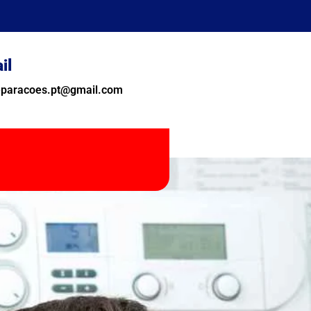
il
reparacoes.pt@gmail.com