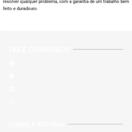
resolver qualquer problema, com a garantia de um trabalho bem
feito e duradouro.
5/5 - (515 votes)
FALE CONNOSCO
210 117 140
939 823 579
lidereparacoes.pt@gmail.com
24 Horas 7 Dias Por Semana
LISBOA E SETÚBAL