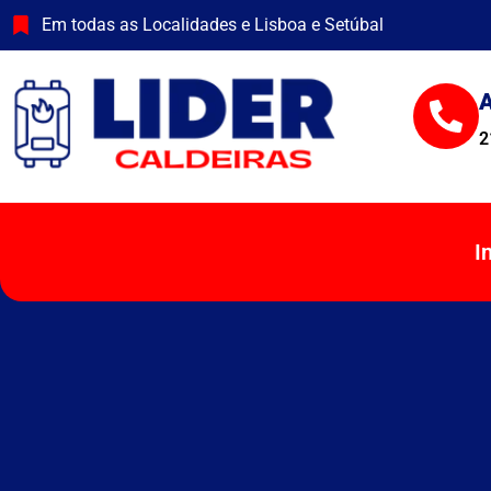
Skip
Em todas as Localidades e Lisboa e Setúbal
to
content
A
2
I