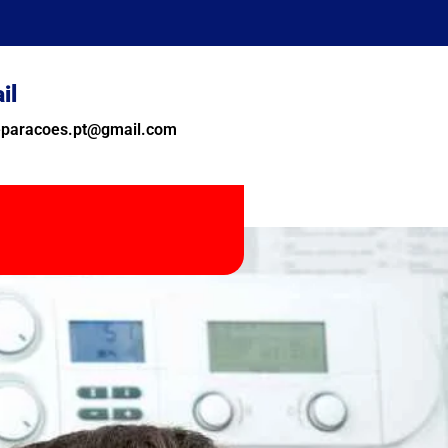
il
reparacoes.pt@gmail.com