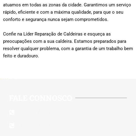
atuamos em todas as zonas da cidade. Garantimos um serviço
rápido, eficiente e com a máxima qualidade, para que o seu
conforto e segurança nunca sejam comprometidos.
Confie na Líder Reparação de Caldeiras e esqueça as
preocupações com a sua caldeira. Estamos preparados para
resolver qualquer problema, com a garantia de um trabalho bem
feito e duradouro.
5/5 - (515 votes)
FALE CONNOSCO
210 117 140
939 823 579