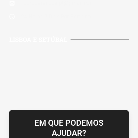
lidereparacoes.pt@gmail.com
24 Horas 7 Dias Por Semana
LISBOA E SETÚBAL
EM QUE PODEMOS
AJUDAR?