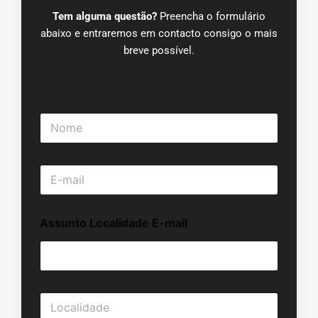
Tem alguma questão?
Preencha o formulário
abaixo e entraremos em contacto consigo o mais
breve possível.
N
o
m
e
E
*
-
m
a
Assunto Localidade E-mail
i
l
*
L
o