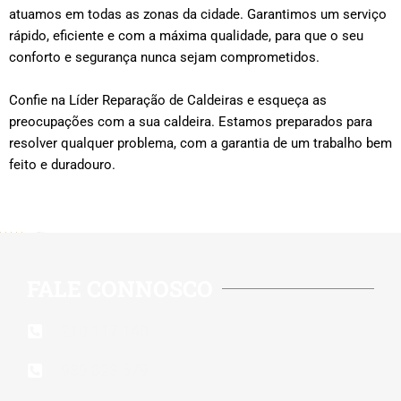
atuamos em todas as zonas da cidade. Garantimos um serviço
rápido, eficiente e com a máxima qualidade, para que o seu
conforto e segurança nunca sejam comprometidos.
Confie na Líder Reparação de Caldeiras e esqueça as
preocupações com a sua caldeira. Estamos preparados para
resolver qualquer problema, com a garantia de um trabalho bem
feito e duradouro.
5/5 - (515 votes)
FALE CONNOSCO
210 117 140
939 823 579