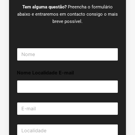
Tem alguma questão?
Preencha o formulário
abaixo e entraremos em contacto consigo o mais
breve possível.
N
o
m
e
Nome Localidade E-mail
*
E
-
m
a
L
i
o
l