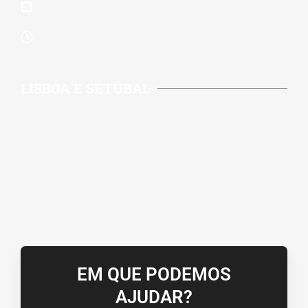
lidereparacoes.pt@gmail.com
24 Horas 7 Dias Por Semana
LISBOA E SETÚBAL
EM QUE PODEMOS
AJUDAR?